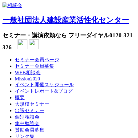
一般社団法人建設産業活性化センター
セミナー・講演依頼なら フリーダイヤル
0120-321-
326
セミナー会員ページ
セミナー会員募集
WEB相談会
Mission2020
イベント開催スケジュール
イベントレポート&ブログ
概要
大規模セミナー
出張セミナー
個別相談会
集中勉強会
賛助会員募集
リンク集