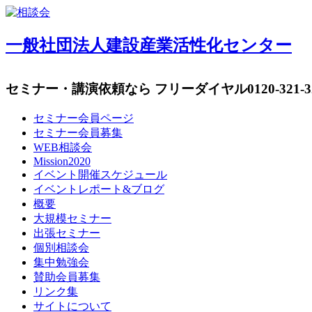
一般社団法人建設産業活性化センター
セミナー・講演依頼なら フリーダイヤル
0120-321-
セミナー会員ページ
セミナー会員募集
WEB相談会
Mission2020
イベント開催スケジュール
イベントレポート&ブログ
概要
大規模セミナー
出張セミナー
個別相談会
集中勉強会
賛助会員募集
リンク集
サイトについて