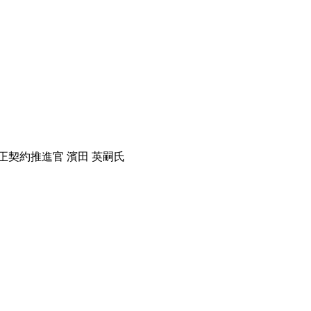
契約推進官 濱田 英嗣氏