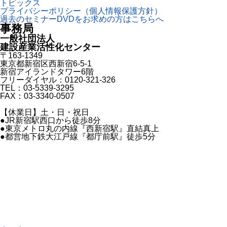
トピックス
プライバシーポリシー（個人情報保護方針）
過去のセミナーDVDをお求めの方はこちらへ
事務局
一般社団法人
建設産業活性化センター
〒163-1349
東京都新宿区西新宿6-5-1
新宿アイランドタワー6階
フリーダイヤル：0120-321-326
TEL：03-5339-3295
FAX：03-3340-0507
【休業日】土・日・祝日
●JR新宿駅西口から徒歩8分
●東京メトロ丸の内線『西新宿駅』直結真上
●都営地下鉄大江戸線『都庁前駅』徒歩5分