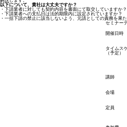
解説します。
以下について、貴社は大丈夫ですか？
・下請業者に対しても契約内容を書面にて取交していますか？
・下請業者への支払日は法的期限内に設定されていますか？
・一括下請の禁止に該当しないよう、元請としての責務を果た
セミナー
開催日時
タイムス
（予定）
講師
会場
定員