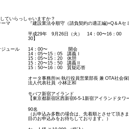
していらっしゃいますか？
テーマ
『建設業法令順守（請負契約の適正編)+Q＆Aセ
平成29年 9月26日（火） 14：00〜16：00 
30】
ケジュール
14：00〜 開会
14：05〜15：05 講義Ⅰ
15：05〜15：20 休憩
15：20〜15：50 講義Ⅱ
15：50〜16：00 質疑応答
オータ事務所㈱ 執行役員営業部長 兼 OTA社会
法人代表社員 小林正和
モバフ新宿アイランド
【東京都新宿区西新宿6-5-1新宿アイランドタワー
90名
（お申込み多数の場合は、先着順とさせて頂き
目のお申込みをお待ちしております。）