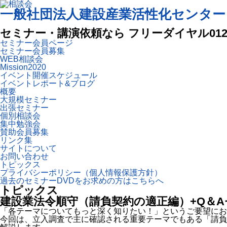
一般社団法人建設産業活性化センター
セミナー・講演依頼なら フリーダイヤル
012
セミナー会員ページ
セミナー会員募集
WEB相談会
Mission2020
イベント開催スケジュール
イベントレポート&ブログ
概要
大規模セミナー
出張セミナー
個別相談会
集中勉強会
賛助会員募集
リンク集
サイトについて
お問い合わせ
トピックス
プライバシーポリシー（個人情報保護方針）
過去のセミナーDVDをお求めの方はこちらへ
トピックス
建設業法令順守（請負契約の適正編）+Q＆Aセ
「各テーマについてもっと深く知りたい！」というご要望にお
今回は、立入調査で主に確認される重要テーマでもある「請負