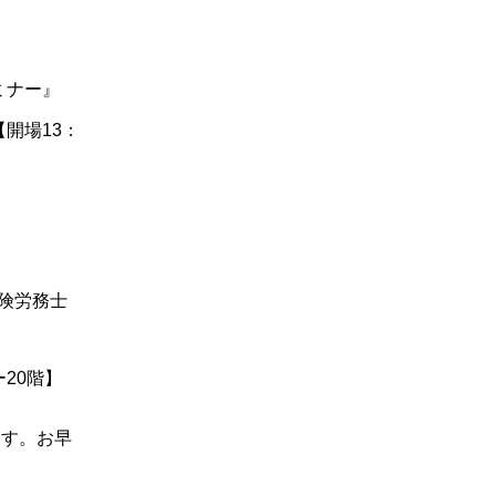
ミナー』
【開場13：
保険労務士
20階】
ます。お早