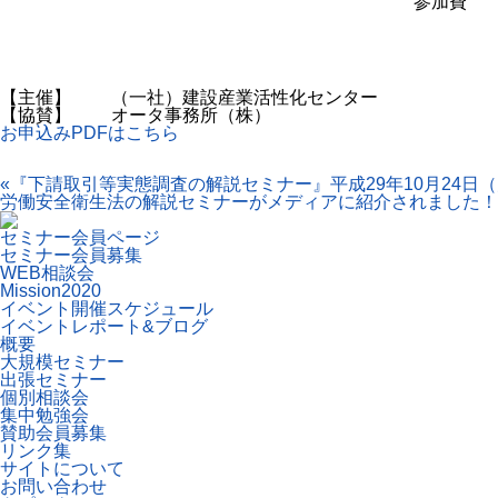
参加費
【主催】 （一社）建設産業活性化センター
【協賛】 オータ事務所（株）
お申込みPDFはこちら
«
『下請取引等実態調査の解説セミナー』平成29年10月24日
労働安全衛生法の解説セミナーがメディアに紹介されました！
セミナー会員ページ
セミナー会員募集
WEB相談会
Mission2020
イベント開催スケジュール
イベントレポート&ブログ
概要
大規模セミナー
出張セミナー
個別相談会
集中勉強会
賛助会員募集
リンク集
サイトについて
お問い合わせ