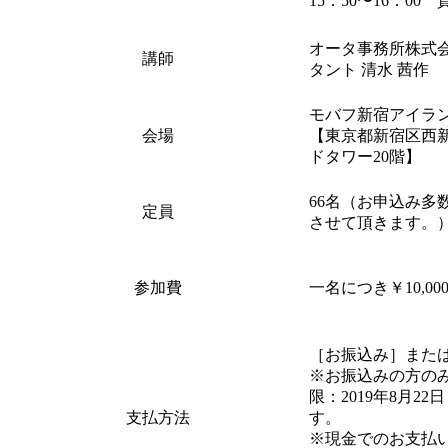
15：50〜16：00
オータ事務所株式
講師
タント 清水 茜作
モバフ新宿アイラ
会場
【東京都新宿区西新宿
ドタワー20階】
66名（お申込み多
定員
させて頂きます。
参加費
一名につき￥10,00
［お振込み］また
※お振込みの方の
限：2019年8月2
支払方法
す。
※現金でのお支払