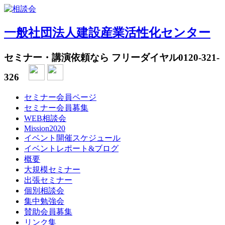
一般社団法人建設産業活性化センター
セミナー・講演依頼なら フリーダイヤル
0120-321-
326
セミナー会員ページ
セミナー会員募集
WEB相談会
Mission2020
イベント開催スケジュール
イベントレポート&ブログ
概要
大規模セミナー
出張セミナー
個別相談会
集中勉強会
賛助会員募集
リンク集