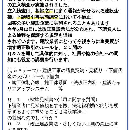
の立入検査が実施されました。
立入検査は、
相談窓口
に多く通報が寄せられる建設企
業、
下請取引等実態調査
において不適正
回答の多い建設企業に実施されることもあります。
今年6月12日には改正建設業法が公布され、下請負人に
よる通報を保護する規定も追加
されています。建設業者にとって今後さらに重要度が
増す適正取引のルールを、２０問の
Ｑ＆Ａを通して具体的に知り、社員や協力会社への周
知にも役立つ講義を行います。
(Ｑ＆Ａテーマ)・建設工事の請負契約・見積り ・下請代
金の支払い ・一括下請負
・施工体制台帳、施工体系図 ・法改正内容 ・建設キャ
リアアップシステム 等
Ｑ．１ （標準見積書の活用に関する質問）
下請業者に見積依頼をする際、法定福利費の内訳を明
示するように求めることは建設業法上
の義務なのでしょうか？
Ｑ．２ （改正建設業法・著しく短い工期の禁止に関
する質問）