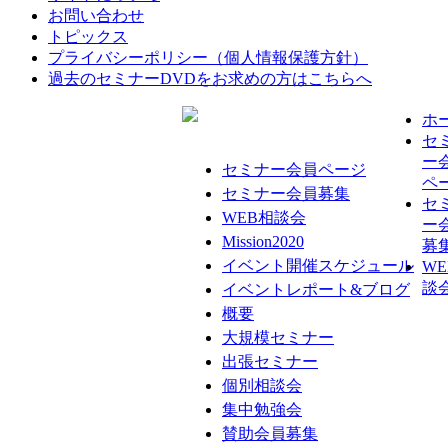
お問い合わせ
トピックス
プライバシーポリシー（個人情報保護方針）
過去のセミナーDVDをお求めの方はこちらへ
ホ
セ
ー
セミナー会員ページ
ペ
セミナー会員募集
セ
WEB相談会
ー
Mission2020
募
イベント開催スケジュール
WE
談
イベントレポート&ブログ
概要
大規模セミナー
出張セミナー
個別相談会
集中勉強会
賛助会員募集