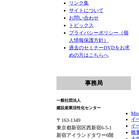
リンク集
サイトについて
お問い合わせ
トピックス
プライバシーポリシー（個
人情報保護方針）
過去のセミナーDVDをお求
めの方はこちらへ
事務局
一般社団法人
建設産業活性化センター
Mis
イ
〒163-1349
イ
東京都新宿区西新宿6-5-1
概
新宿アイランドタワー6階
大