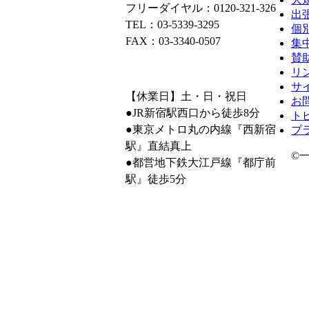
フリーダイヤル：0120-321-326
出
TEL：03-5339-3295
個
FAX：03-3340-0507
集
賛
リ
サ
【休業日】土・日・祝日
お
●JR新宿駅西口から徒歩8分
ト
●東京メトロ丸の内線『西新宿
プ
駅』直結真上
©一
●都営地下鉄大江戸線『都庁前
駅』徒歩5分