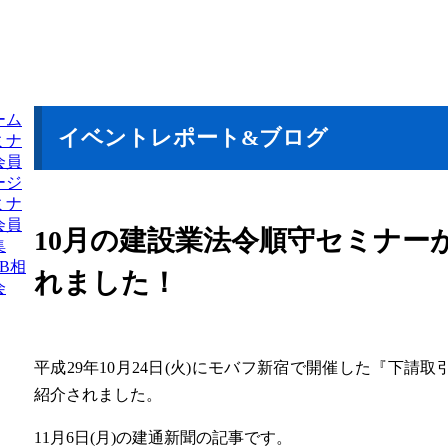
ーム
イベントレポート&ブログ
ミナ
会員
ージ
ミナ
会員
10月の建設業法令順守セミナー
集
B相
れました！
会
平成29年10月24日(火)にモバフ新宿で開催した『下請
紹介されました。
11月6日(月)の建通新聞の記事です。