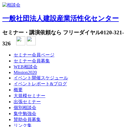
一般社団法人建設産業活性化センター
セミナー・講演依頼なら フリーダイヤル
0120-321-
326
セミナー会員ページ
セミナー会員募集
WEB相談会
Mission2020
イベント開催スケジュール
イベントレポート&ブログ
概要
大規模セミナー
出張セミナー
個別相談会
集中勉強会
賛助会員募集
リンク集